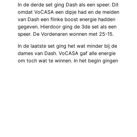
In de derde set ging Dash als een speer. Dit
omdat VoCASA een dipje had en de meiden
van Dash een flinke boost energie hadden
gegeven. Hierdoor ging de 3de set als een
speer. De Vordenaren wonnen met 25-15.
In de laatste set ging het wat minder bij de
dames van Dash. VoCASA gaf alle energie
om toch wat te winnen. In het begin gingen
we gelijk op tot we op een achterstand
kwamen. Een mooie wissel van
trainer/coach Michel zorgde ervoor dat
Dash dichterbij kwam. Helaas was het niet
genoeg. De Vordenaren verloren de set met
22-25. Toch blijven ze ongeslagen in
Vorden met een 4 punten erbij. Dit brengt
Dash nu op de 6e plaats in de poule.