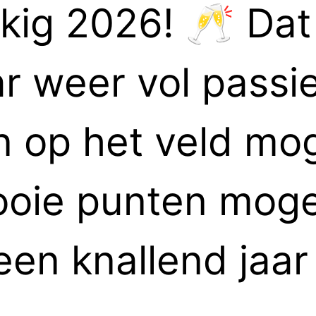
kig 2026! 🥂 Dat
ar weer vol passi
n op het veld mo
ooie punten mog
een knallend jaar