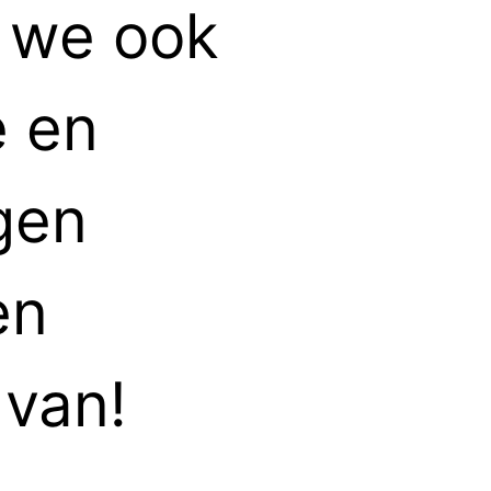
 we ook
e en
gen
en
 van!