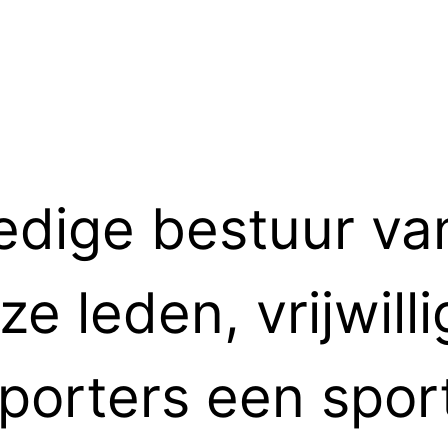
edige bestuur va
e leden, vrijwilli
orters een sport