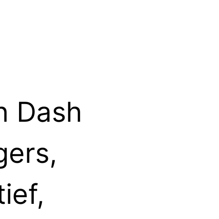
n Dash
gers,
ief,